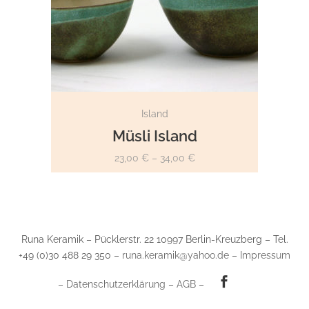
OPTIONS
Island
Müsli Island
23,00
€
–
34,00
€
Runa Keramik – Pücklerstr. 22 10997 Berlin-Kreuzberg – Tel.
+49 (0)30 488 29 350 –
runa.keramik@yahoo.de
–
Impressum
–
Datenschutzerklärung
–
AGB
–