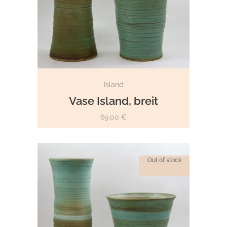
WEITERLESEN
Island
Vase Island, breit
69,00
€
Out of stock