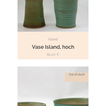
WEITERLESEN
Island
Vase Island, hoch
85,00
€
Out of stock