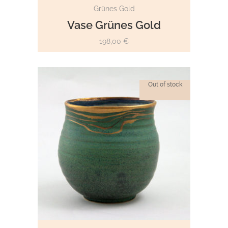
WEITERLESEN
Grünes Gold
Vase Grünes Gold
198,00
€
Out of stock