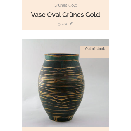
WEITERLESEN
Grünes Gold
Vase Oval Grünes Gold
99,00
€
Out of stock